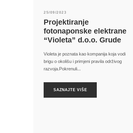
25/09/2023
Projektiranje
fotonaponske elektrane
“Violeta” d.o.o. Grude
Violeta je poznata kao kompanija koja vodi
brigu o okolišu i primjeni pravila održivog
razvoja.Pokrenuli...
ELCOR D.O.O.
SAZNAJTE VIŠE
Elcor d.o.o. Elektrotehnički inženjering, osnovan
je sa nakanom pružanja usluga i prodaje opreme
industrijskom sektoru u BiH u oblastima
automatizacije, elektroenergetike i industrijske
elektrotehnike.