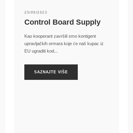
25/09/2023
Control Board Supply
Kao kooperant završili smo kontigent
upravljačkih ormara koje će naš kupac iz
EU ugraditi kod...
SAZNAJTE VIŠE
POSLJEDNJE NOVOSTI
ELCOR d.o.o. postao ovlašteni distributer
tvrtke Schneider Electric
Novi Fronius GEN24 Plus hibridni
inverteri