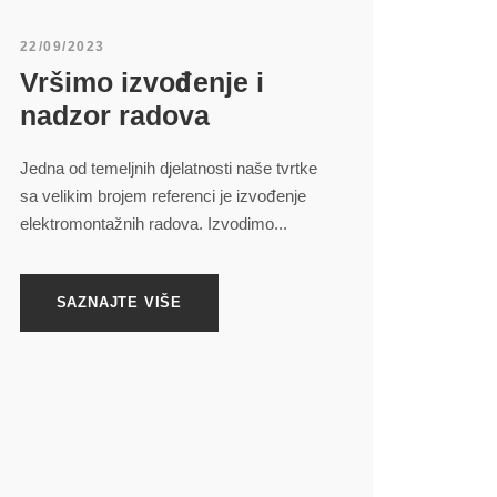
22/09/2023
Vršimo izvođenje i
nadzor radova
Jedna od temeljnih djelatnosti naše tvrtke
sa velikim brojem referenci je izvođenje
elektromontažnih radova. Izvodimo...
KORISNI LINKOVI
SAZNAJTE VIŠE
Home
Rješenja
Proizvodnja
Usluge
Trgovina
Oprema
Kontakt