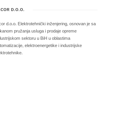
COR D.O.O.
cor d.o.o. Elektrotehnički inženjering, osnovan je sa
kanom pružanja usluga i prodaje opreme
dustrijskom sektoru u BiH u oblastima
tomatizacije, elektroenergetike i industrijske
ektrotehnike.