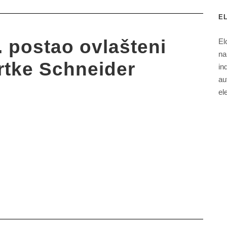
EL
 postao ovlašteni
El
na
vrtke Schneider
in
au
el