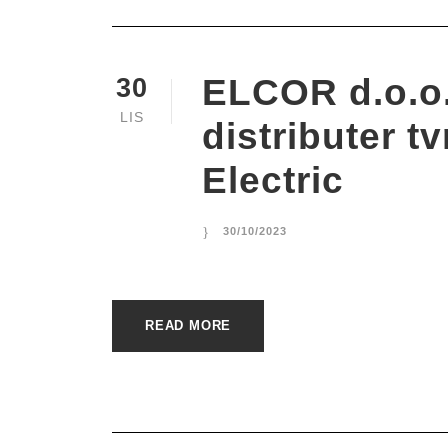
ELCOR d.o.o.
30
LIS
distributer t
Electric
30/10/2023
READ MORE