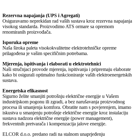
Rezervna napajanja (UPS i Agregati)
Osiguravamo neprekidan rad vaših sustava kroz rezervna napajanja
visokog standarda. Proizvodimo ATS ormare sa opremom
renomiranih proizvođača.
Isporuka opreme
Naša široka paleta visokokvalitetne elektrotehničke opreme
prilagođena je vašim specifičnim potrebama.
Mjerenja, ispitivanja i elaborati u elektrotehnici
Naši stručnjaci provode mjerenja, ispitivanja i pripremaju elaborate
kako bi osigurali optimalno funkcioniranje vaših elektroenergetskih
sustava.
Energetska efikasnost
Sigurno želite smanjiti potrošnju električne energije u Vašem
industrijskom pogonu ili zgradi, a bez narušavanja proizvodnog
procesa ili smanjenja komfora. Obratite nam s povjerenjem, imamo
iskustva u smanjenju potrošnje električne energije kroz instalaciju
sustava nadzora električne energije (power management),
frekventnih pretvarača i kompenzacija jalove energije.
ELCOR d.o.o. predano radi na stalnom unaprjeđenju