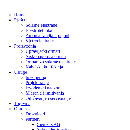
Home
Rješenja
Solarne elektrane
Elektrotehnika
Automatizacija i pogoni
Vjetroelektrane
Proizvodnja
Upravljački ormari
Niskonaponski ormari
Ormari za solarne elektrane
Kabelska konfekcija
Usluge
Inženjering
Projektiranje
Izvođenje i nadzor
Mjerenja i ispitivanja
Održavanje i servisiranje
Trgovina
Oprema
Download
Partneri
Siemens AG
Schneider Electric