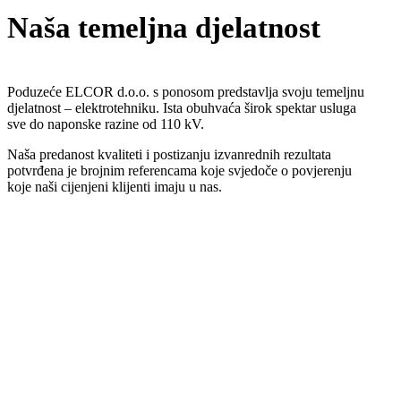
Naša temeljna djelatnost
Poduzeće ELCOR d.o.o. s ponosom predstavlja svoju temeljnu
djelatnost – elektrotehniku. Ista obuhvaća širok spektar usluga
sve do naponske razine od 110 kV.
Naša predanost kvaliteti i postizanju izvanrednih rezultata
potvrđena je brojnim referencama koje svjedoče o povjerenju
koje naši cijenjeni klijenti imaju u nas.