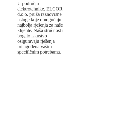
U području
elektrotehnike, ELCOR
d.o.o. pruža raznovrsne
usluge koje omogućuju
najbolja rješenja za naše
klijente. Naša stručnost i
bogato iskustvo
osiguravaju rješenja
prilagođena vašim
specifičnim potrebama.