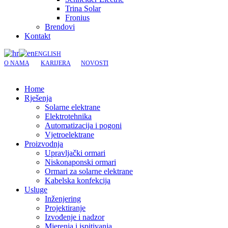
Trina Solar
Fronius
Brendovi
Kontakt
ENGLISH
O NAMA
KARIJERA
NOVOSTI
Home
Rješenja
Solarne elektrane
Elektrotehnika
Automatizacija i pogoni
Vjetroelektrane
Proizvodnja
Upravljački ormari
Niskonaponski ormari
Ormari za solarne elektrane
Kabelska konfekcija
Usluge
Inženjering
Projektiranje
Izvođenje i nadzor
Mjerenja i ispitivanja