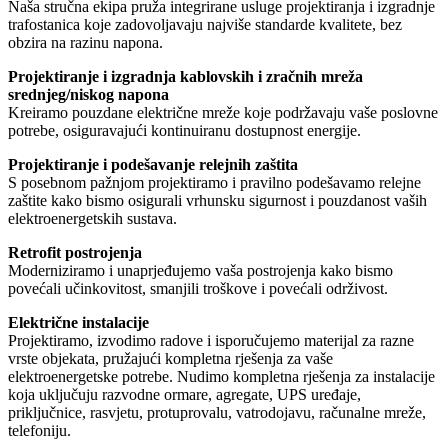
Naša stručna ekipa pruža integrirane usluge projektiranja i izgradnje
trafostanica koje zadovoljavaju najviše standarde kvalitete, bez
obzira na razinu napona.
Projektiranje i izgradnja kablovskih i zračnih mreža
srednjeg/niskog napona
Kreiramo pouzdane električne mreže koje podržavaju vaše poslovne
potrebe, osiguravajući kontinuiranu dostupnost energije.
Projektiranje i podešavanje relejnih zaštita
S posebnom pažnjom projektiramo i pravilno podešavamo relejne
zaštite kako bismo osigurali vrhunsku sigurnost i pouzdanost vaših
elektroenergetskih sustava.
Retrofit postrojenja
Moderniziramo i unaprjeđujemo vaša postrojenja kako bismo
povećali učinkovitost, smanjili troškove i povećali održivost.
Električne instalacije
Projektiramo, izvodimo radove i isporučujemo materijal za razne
vrste objekata, pružajući kompletna rješenja za vaše
elektroenergetske potrebe. Nudimo kompletna rješenja za instalacije
koja uključuju razvodne ormare, agregate, UPS uređaje,
priključnice, rasvjetu, protuprovalu, vatrodojavu, računalne mreže,
telefoniju.