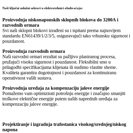
Naši ključni uslužni sektori u elektrotehnici obuhvaćaju:
Proizvodnja niskonaponskih sklopnih blokova do 3200A i
razvodnih ormara
Svi naši sklopni blokovi izrađeni su i ispitani prema najnovijem
standardu EN61439/1/2/3/5, osiguravajući tako vrhunsku sigurnost i
pouzdanost.
Proizvodnja razvodnih ormara
Naši razvodni ormari rezultat su pažljivo planiranog procesa,
pružajući visoku sigurnost i pouzdanost. Fleksibilni smo u
prilagodbi specifikacijama klijenata ili nudimo vlastite sheme.
Kvaliteta garantira dugotrajnost i pouzdanost za kontinuiranu
operativnost vaših sustava.
Proizvodnja uređaja za kompenzaciju jalove energije
Pomažemo vam optimizirati potrošnju energije i značajno smanjiti
troškove električne energije putem naših naprednih uređaja za
kompenzaciju jalove energije.
Projektiranje i izgradnja trafostanica visokog/srednjeg/niskog
napona