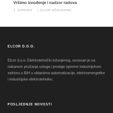
Vršimo izvođenje i nadzor radova
22/09/2023
ELCOR INŽENJERING
ELCOR D.O.O.
Elcor d.o.o. Elektrotehnički inženjering, osnovan je sa
nakanom pružanja usluga i prodaje opreme industrijskom
sektoru u BiH u oblastima automatizacije, elektroenergetike
i industrijske elektrotehnike.
POSLJEDNJE NOVOSTI