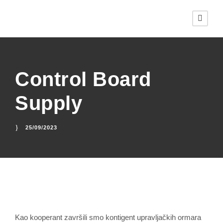
Control Board
Supply
25/09/2023
Kao kooperant završili smo kontigent upravljačkih ormara