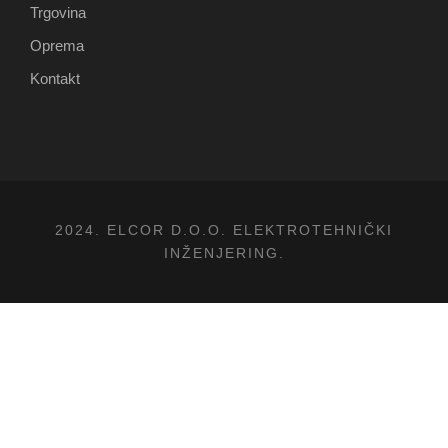
Trgovina
Oprema
Kontakt
2024. ELCOR D.O.O. ELEKTROTEHNIČKI
INŽENJERING.