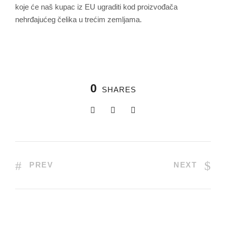
koje će naš kupac iz EU ugraditi kod proizvođača
nehrđajućeg čelika u trećim zemljama.
0
SHARES
PREV
NEXT