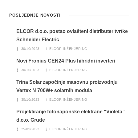
POSLJEDNJE NOVOSTI
ELCOR d.o.o. postao ovlašteni distributer tvrtke
Schneider Electric
30/10/2023
ELCOR INŽENJERING
Novi Fronius GEN24 Plus hibridni inverteri
30/10/2023
ELCOR INŽENJERING
Trina Solar započinje masovnu proizvodnju
Vertex N 700W+ solarnih modula
30/10/2023
ELCOR INŽENJERING
Projektiranje fotonaponske elektrane “Violeta”
d.o.o. Grude
25/09/2023
ELCOR INŽENJERING