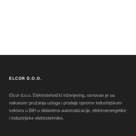
ELCOR D.O.O.
Elcor d.o.o. Elektrotehnički inženjering, osnovan je sa
nakanom pružanja usluga i prodaje opreme industrijskom
sektoru u BiH u oblastima automatizacije, elektroenergetike
i industrijske elektrotehnike.