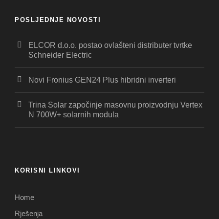
POSLJEDNJE NOVOSTI
ELCOR d.o.o. postao ovlašteni distributer tvrtke
Schneider Electric
Novi Fronius GEN24 Plus hibridni inverteri
Trina Solar započinje masovnu proizvodnju Vertex
N 700W+ solarnih modula
KORISNI LINKOVI
Home
Rješenja