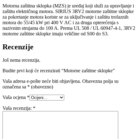
Motorna zaštitna sklopka (MZS) je uređaj koji služi za upravljanje i
zaštitu električnog motora. SIRIUS 3RV2 motorne zaštitne sklopke
za pokretanje motora koriste se za uključivanje i zaštitu trofaznih
motora do 55/45 kW pri 400 V AC i za druga opterećenja s
nazivnim strujama do 100 A. Prema UL 508 / UL 60947-4-1, 3RV2
motorne zaštitne sklopke imaju veličine od S00 do S3.
Recenzije
Još nema recenzija.
Budite prvi koji će recenzirati “Motorne zaštitne sklopke”
Vaša adresa e-pošte neće biti objavljena.
Obavezna polja su
označena sa
* (obavezno)
Vaša ocjena
*
Vaša recenzija:
*