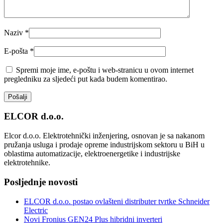
Naziv
*
E-pošta
*
Spremi moje ime, e-poštu i web-stranicu u ovom internet
pregledniku za sljedeći put kada budem komentirao.
ELCOR d.o.o.
Elcor d.o.o. Elektrotehnički inženjering, osnovan je sa nakanom
pružanja usluga i prodaje opreme industrijskom sektoru u BiH u
oblastima automatizacije, elektroenergetike i industrijske
elektrotehnike.
Posljednje novosti
ELCOR d.o.o. postao ovlašteni distributer tvrtke Schneider
Electric
Novi Fronius GEN24 Plus hibridni inverteri