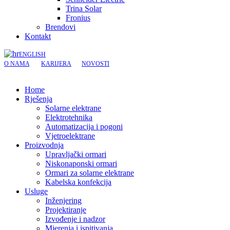
Trina Solar
Fronius
Brendovi
Kontakt
ENGLISH
O NAMA
KARIJERA
NOVOSTI
Home
Rješenja
Solarne elektrane
Elektrotehnika
Automatizacija i pogoni
Vjetroelektrane
Proizvodnja
Upravljački ormari
Niskonaponski ormari
Ormari za solarne elektrane
Kabelska konfekcija
Usluge
Inženjering
Projektiranje
Izvođenje i nadzor
Mjerenja i ispitivanja