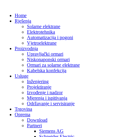
Home
Rješenja
Solarne elektrane
Elektrotehnika
Automatizacija i pogoni
Vjetroelektrane
Proizvodnja
Upravljački ormari
Niskonaponski ormari
Ormari za solarne elektrane
Kabelska konfekcija
Usluge
Inženjering
Projektiranje
Izvođenje i nadzor
Mjerenja i ispitivanja
Održavanje i servisiranje
Trgovina
Oprema
Download
Partneri
Siemens AG
Schneider Electric