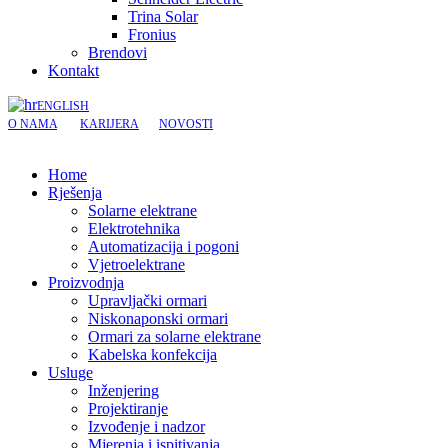
Trina Solar
Fronius
Brendovi
Kontakt
ENGLISH
O NAMA
KARIJERA
NOVOSTI
Home
Rješenja
Solarne elektrane
Elektrotehnika
Automatizacija i pogoni
Vjetroelektrane
Proizvodnja
Upravljački ormari
Niskonaponski ormari
Ormari za solarne elektrane
Kabelska konfekcija
Usluge
Inženjering
Projektiranje
Izvođenje i nadzor
Mjerenja i ispitivanja