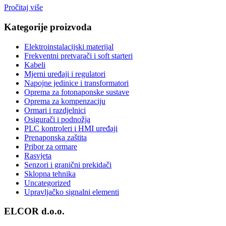
Pročitaj više
Kategorije proizvoda
Elektroinstalacijski materijal
Frekventni pretvarači i soft starteri
Kabeli
Mjerni uređaji i regulatori
Napojne jedinice i transformatori
Oprema za fotonaponske sustave
Oprema za kompenzaciju
Ormari i razdjelnici
Osigurači i podnožja
PLC kontroleri i HMI uređaji
Prenaponska zaštita
Pribor za ormare
Rasvjeta
Senzori i granični prekidači
Sklopna tehnika
Uncategorized
Upravljačko signalni elementi
ELCOR d.o.o.