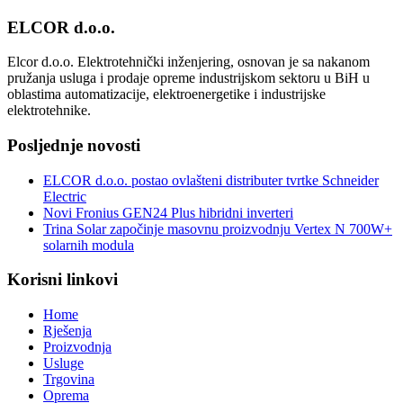
ELCOR d.o.o.
Elcor d.o.o. Elektrotehnički inženjering, osnovan je sa nakanom
pružanja usluga i prodaje opreme industrijskom sektoru u BiH u
oblastima automatizacije, elektroenergetike i industrijske
elektrotehnike.
Posljednje novosti
ELCOR d.o.o. postao ovlašteni distributer tvrtke Schneider
Electric
Novi Fronius GEN24 Plus hibridni inverteri
Trina Solar započinje masovnu proizvodnju Vertex N 700W+
solarnih modula
Korisni linkovi
Home
Rješenja
Proizvodnja
Usluge
Trgovina
Oprema