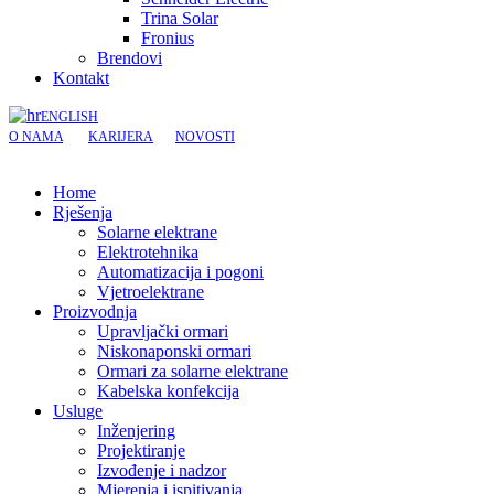
Trina Solar
Fronius
Brendovi
Kontakt
ENGLISH
O NAMA
KARIJERA
NOVOSTI
Home
Rješenja
Solarne elektrane
Elektrotehnika
Automatizacija i pogoni
Vjetroelektrane
Proizvodnja
Upravljački ormari
Niskonaponski ormari
Ormari za solarne elektrane
Kabelska konfekcija
Usluge
Inženjering
Projektiranje
Izvođenje i nadzor
Mjerenja i ispitivanja