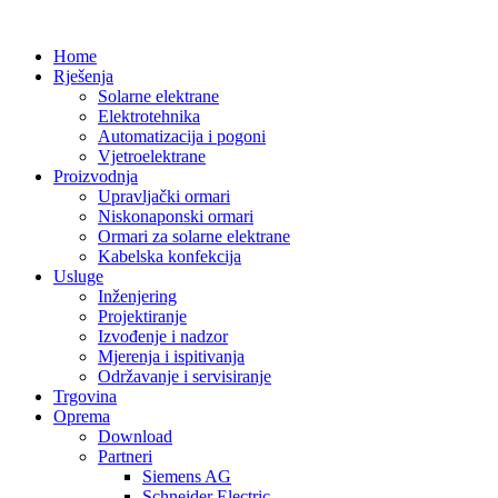
Home
Rješenja
Solarne elektrane
Elektrotehnika
Automatizacija i pogoni
Vjetroelektrane
Proizvodnja
Upravljački ormari
Niskonaponski ormari
Ormari za solarne elektrane
Kabelska konfekcija
Usluge
Inženjering
Projektiranje
Izvođenje i nadzor
Mjerenja i ispitivanja
Održavanje i servisiranje
Trgovina
Oprema
Download
Partneri
Siemens AG
Schneider Electric