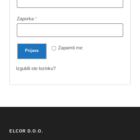
a
v
O
Zaporka
*
e
b
z
a
n
v
Zapamti me
Prijava
o
e
z
Izgubili ste lozinku?
n
o
ELCOR D.O.O.