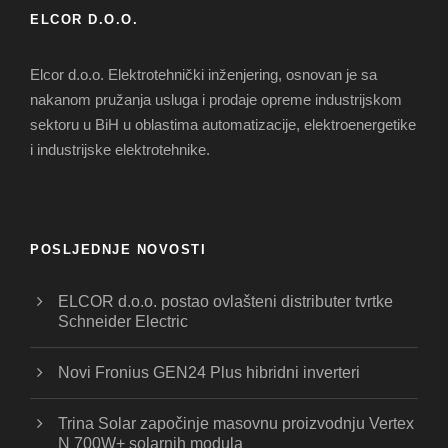
ELCOR D.O.O.
Elcor d.o.o. Elektrotehnički inženjering, osnovan je sa
nakanom pružanja usluga i prodaje opreme industrijskom
sektoru u BiH u oblastima automatizacije, elektroenergetike
i industrijske elektrotehnike.
POSLJEDNJE NOVOSTI
ELCOR d.o.o. postao ovlašteni distributer tvrtke
Schneider Electric
Novi Fronius GEN24 Plus hibridni inverteri
Trina Solar započinje masovnu proizvodnju Vertex
N 700W+ solarnih modula